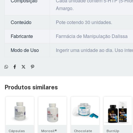
Composição
Cada unidade contém 5-HTP (5-Hidro
Amargo.
Conteúdo
Pote cotendo 30 unidades.
Fabricante
Farmácia de Manipulação Dalissa
Modo de Uso
Ingerir uma unidade ao dia. Uso inte
Produtos similares
Cápsulas
Morosil®
Chocolate
BurnUp