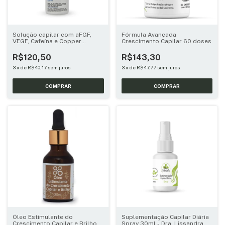
Solução capilar com aFGF,
Fórmula Avançada
VEGF, Cafeína e Copper
Crescimento Capilar 60 doses
peptídeo 120ml
R$120,50
R$143,30
3
x
de
R$40,17
sem juros
3
x
de
R$47,77
sem juros
Óleo Estimulante do
Suplementação Capilar Diária
Crescimento Capilar e Brilho
Spray 30ml - Dra. Lissandra