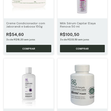
Creme Condicionador com
Milk Sérum Capilar Elaya
Jaborandi e babosa 150g
Renova 50 ml
R$54,60
R$100,50
3
x
de
R$18,20
sem juros
3
x
de
R$33,50
sem juros