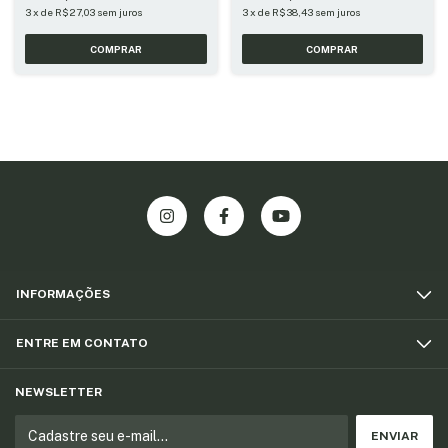
3
x
de
R$27,03
sem juros
3
x
de
R$38,43
sem juros
INFORMAÇÕES
ENTRE EM CONTATO
NEWSLETTER