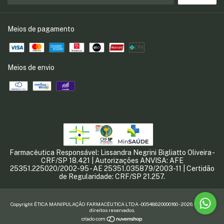
Meios de pagamento
Meios de envio
Farmacêutica Responsável: Lissandra Negrini Bigliatto Oliveira -
CRF/SP 18.421 | Autorizações ANVISA: AFE
25351.225020/2002-95 - AE 25351.035879/2003-11 | Certidão
de Regularidade: CRF/SP 21.257.
Copyright ÉTICA MANIPULAÇÃO FARMACÊUTICA LTDA - 00548620000160 - 2026. Todos os
direitos reservados.