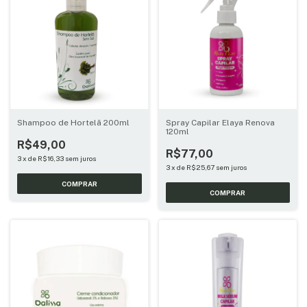
Shampoo de Hortelã 200ml
Spray Capilar Elaya Renova
120ml
R$49,00
R$77,00
3
x
de
R$16,33
sem juros
3
x
de
R$25,67
sem juros