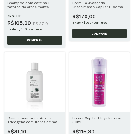
Shampoo com cafeína +
Fórmula Avançada
fatores de crescimento +
Crescimento Capilar Bloomé
outros 200ml
Power 60 doses
R$170,00
-
17
%
OFF
R$105,00
3
x
de
R$56,67
sem juros
R$127,10
3
x
de
R$35,00
sem juros
Condicionador de Auxina
Primer Capilar Elaya Renova
Tricógena com flores de maçã
30ml
verde 125ml
R$81,10
R$115,30