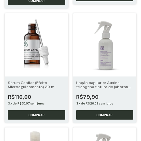
Sérum Capilar (Efeito
Loção capilar c/ Auxina
Microagulhamento) 30 ml
tricógena tintura de jaborandi
e babosa 120ml
R$110,00
R$79,90
3
x
de
R$36,67
sem juros
3
x
de
R$26,63
sem juros