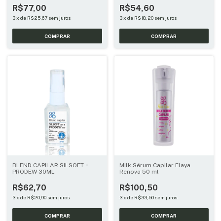
R$77,00
R$54,60
3
x
de
R$25,67
sem juros
3
x
de
R$18,20
sem juros
BLEND CAPILAR SILSOFT +
Milk Sérum Capilar Elaya
PRODEW 30ML
Renova 50 ml
R$62,70
R$100,50
3
x
de
R$20,90
sem juros
3
x
de
R$33,50
sem juros