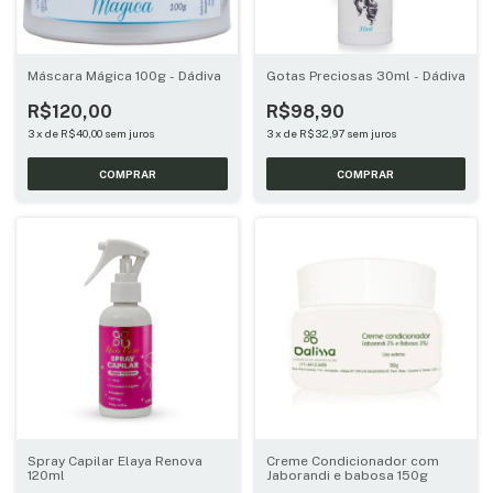
Máscara Mágica 100g - Dádiva
Gotas Preciosas 30ml - Dádiva
R$120,00
R$98,90
3
x
de
R$40,00
sem juros
3
x
de
R$32,97
sem juros
Spray Capilar Elaya Renova
Creme Condicionador com
120ml
Jaborandi e babosa 150g