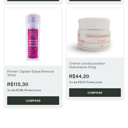
Creme condicionador
Hidratante 150g
Primer Capilar Elaya Renova
30ml
R$44,20
3
x
de
R$14,73
sem juros
R$115,30
3
x
de
R$38,43
sem juros