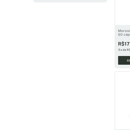
Morosi
60 cáp
R$17
3
x
de
R