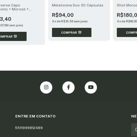
verse Caps
Melatonina Duo 30 Cápsulas
Shot Moros
ronic + Morosil +
ic) 78 Cápsulas
R$94,00
R$180,
3,40
3
x
de
R$31,33
sem juros
3
x
de
R$60,0
$57,80
sem juros
COMP
ENTRE EM CONTATO
NE
5511999812489