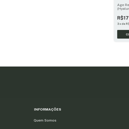
Age Re
(Hyalu
Turmer
R$17
3
x
de
R
INFORMAÇÕES
Quem Somos