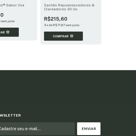
il® Sabor Uva
Sachês Rejuvenescedores &
Clareadores 30 Un.
00
R$215,60
0
sem juros
3
x
de
R$71,87
sem juros
RAR
WSLETTER