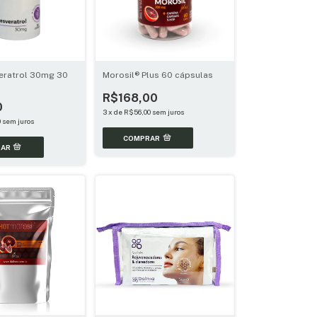
eratrol 30mg 30
Morosil® Plus 60 cápsulas
R$168,00
0
3
x
de
R$56,00
sem juros
0
sem juros