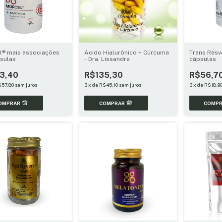
l® mais associações
Ácido Hialurônico + Cúrcuma
Trans Resv
sulas
- Dra. Lissandra
cápsulas
3,40
R$135,30
R$56,7
$57,80
sem juros
3
x
de
R$45,10
sem juros
3
x
de
R$18,9