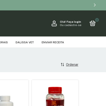
0
Olá!
Faça login
Ou cadastre-se
ORAIS
DALISSA VET
ENVIAR RECEITA
Ordenar