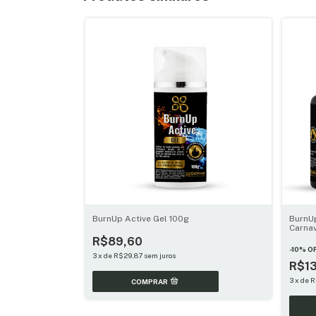
BurnUp Active Gel 100g
BurnU
Carna
R$89,60
-
10
%
O
3
x
de
R$29,87
sem juros
R$1
3
x
de
R