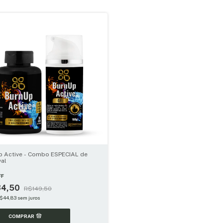
p Active - Combo ESPECIAL de
val
FF
34,50
R$149,50
$44,83
sem juros