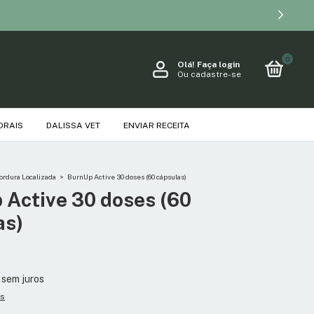
0
Olá!
Faça login
Ou cadastre-se
ORAIS
DALISSA VET
ENVIAR RECEITA
ordura Localizada
>
BurnUp Active 30 doses (60 cápsulas)
 Active 30 doses (60
as)
sem juros
es