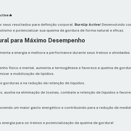
ctive🔥
r seus resultados para definição corporal:
BurnUp Active
! Desenvolvido co
olismo e potencializar sua queima de gordura de forma natural e eficaz.
tural para Máximo Desempenho
nta a energia e melhora a performance durante seus treinos e atividades d
nho físico e mental, aumenta a termogênese e favorece a queima de gordu
mizar a mobilização de lipídios.
de gorduras e na redução da retenção de líquidos.
es, auxilia na eliminação de toxinas, combate a retenção de líquidos e favo
ovendo um maior gasto energético e contribuindo para a redução de medid
nergia para os treinos e potencialização da queima de gordura!