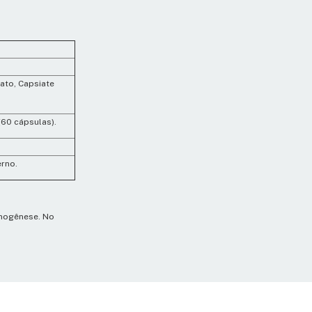
rato, Capsiate
(60 cápsulas).
erno.
rmogênese. No