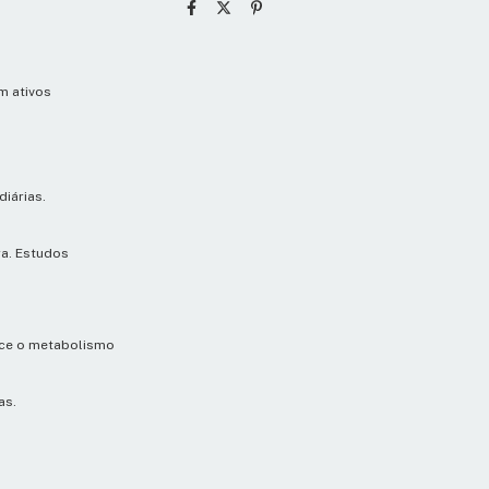
m ativos
iárias.
ra. Estudos
rece o metabolismo
as.