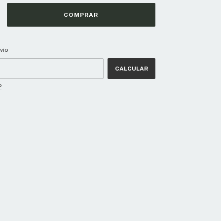
CEP:
ALTERAR CEP
vio
CALCULAR
P