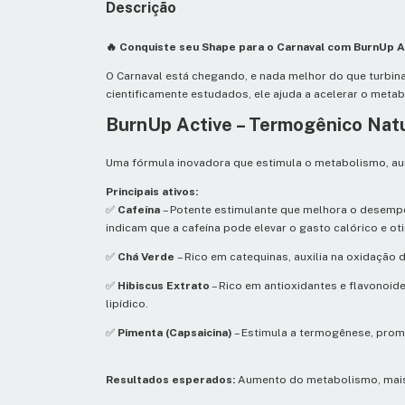
Descrição
🔥 Conquiste seu Shape para o Carnaval com BurnUp A
O Carnaval está chegando, e nada melhor do que turbina
cientificamente estudados, ele ajuda a acelerar o metab
BurnUp Active – Termogênico Na
Uma fórmula inovadora que estimula o metabolismo, aume
Principais ativos:
✅
Cafeína
– Potente estimulante que melhora o desempe
indicam que a cafeína pode elevar o gasto calórico e oti
✅
Chá Verde
– Rico em catequinas, auxilia na oxidação 
✅
Hibiscus Extrato
– Rico em antioxidantes e flavonoid
lipídico.
✅
Pimenta (Capsaicina)
– Estimula a termogênese, prom
Resultados esperados:
Aumento do metabolismo, mais e