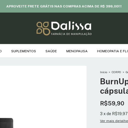
APROVEITE FRETE GRÁTIS NAS COMPRAS ACIMA DE R$ 399,00!!!
O
SUPLEMENTOS
SAÚDE
MENOPAUSA
HOMEOPATIA E FL
Início
>
CORPO
>
G
BurnUp
cápsul
R$59,90
3
x
de
R$19,97
Ver mais detalh