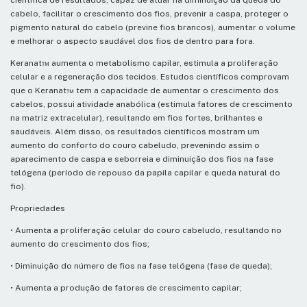
científica de resultados, capaz de atuar na diminuição da queda do
cabelo, facilitar o crescimento dos fios, prevenir a caspa, proteger o
pigmento natural do cabelo (previne fios brancos), aumentar o volume
e melhorar o aspecto saudável dos fios de dentro para fora.
Keranat™ aumenta o metabolismo capilar, estimula a proliferação
celular e a regeneração dos tecidos. Estudos científicos comprovam
que o Keranat™ tem a capacidade de aumentar o crescimento dos
cabelos, possui atividade anabólica (estimula fatores de crescimento
na matriz extracelular), resultando em fios fortes, brilhantes e
saudáveis. Além disso, os resultados científicos mostram um
aumento do conforto do couro cabeludo, prevenindo assim o
aparecimento de caspa e seborreia e diminuição dos fios na fase
telógena (período de repouso da papila capilar e queda natural do
fio).
Propriedades
• Aumenta a proliferação celular do couro cabeludo, resultando no
aumento do crescimento dos fios;
• Diminuição do número de fios na fase telógena (fase de queda);
• Aumenta a produção de fatores de crescimento capilar;