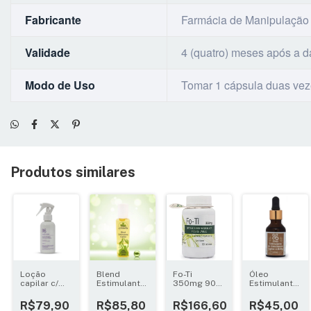
Fabricante
Farmácia de Manipulação
Validade
4 (quatro) meses após a 
Modo de Uso
Tomar 1 cápsula duas vez
Produtos similares
Loção
Blend
Fo-Ti
Óleo
capilar c/
Estimulante
350mg 90
Estimulante
Auxina
Capilar
cápsulas
do
tricógena
120ml - Dra.
Crescimento
R$79,90
R$85,80
R$166,60
R$45,00
tintura de
Lissandra
Capilar e