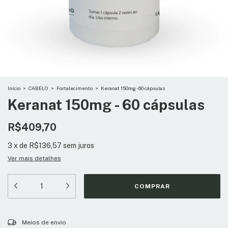
Início
>
CABELO
>
Fortalecimento
>
Keranat 150mg - 60 cápsulas
Keranat 150mg - 60 cápsulas
R$409,70
3
x
de
R$136,57
sem juros
Ver mais detalhes
Entregas para o CEP:
ALTERAR CEP
Meios de envio