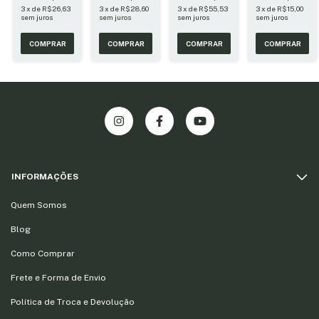
jaborandi e
Brilho 30ml
3
x
de
R$26,63
3
x
de
R$28,60
3
x
de
R$55,53
3
x
de
R$15,00
babosa
sem juros
sem juros
sem juros
sem juros
120ml
INFORMAÇÕES
Quem Somos
Blog
Como Comprar
Frete e Forma de Envio
Política de Troca e Devolução