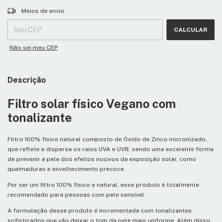
Entregas para o CEP:
ALTERAR CEP
Meios de envio
CALCULAR
Não sei meu CEP
Descrição
Filtro solar físico Vegano com
tonalizante
Filtro 100% físico natural composto de Óxido de Zinco micronizado,
que reflete e dispersa os raios UVA e UVB, sendo uma excelente forma
de prevenir a pele dos efeitos nocivos da exposição solar, como
queimaduras e envelhecimento precoce.
Por ser um filtro 100% físico e natural, esse produto é totalmente
recomendado para pessoas com pele sensível.
A formulação desse produto é incrementada com tonalizantes
sofisticados que vão deixar o tom da pele mais uniforme. Além disso,