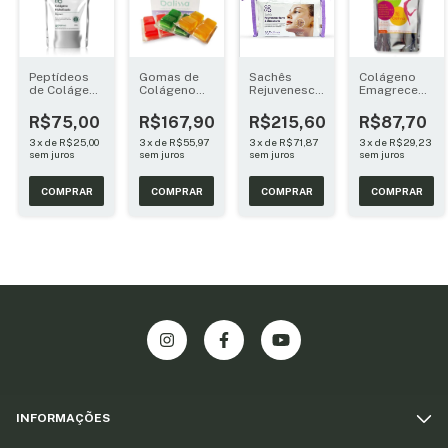
Peptídeos
Gomas de
Sachês
Colágeno
de Colágeno
Colágeno
Rejuvenescedores
Emagrecedor
Peptan®
30 unidades
&
300g
250g
Clareadores
R$75,00
R$167,90
R$215,60
R$87,70
30 Un.
3
x
de
R$25,00
3
x
de
R$55,97
3
x
de
R$71,87
3
x
de
R$29,23
sem juros
sem juros
sem juros
sem juros
INFORMAÇÕES