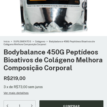
Início
>
SUPLEMENTOS
>
Colágeno
>
Bodybalance 450G Peptídeos Bioativos de
Colágeno Melhora Composição Corporal
Bodybalance 450G Peptídeos
Bioativos de Colágeno Melhora
Composição Corporal
R$219,00
3
x
de
R$73,00
sem juros
Ver mais detalhes